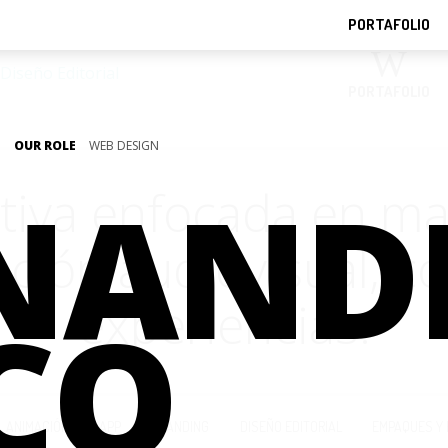
PORTAFOLIO
PORTAFOLIO
OUR ROLE
WEB DESIGN
NAND
tiva enfocada en mark
ción audiovisual, co
CO
experiencias.
ANIMACIÓN
APP
BRANDING
DISEÑO EDITORIAL
EMPAQUES Y 