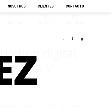
NOSOTROS
CLIENTES
CONTACTO
NOSOTROS
CLIENTES
CONTACTO
t
f
g
EZ
eting digital,
ntenido y
ETIQUETAS
IMPRESOS
LOGOS
PÁGINAS WEB