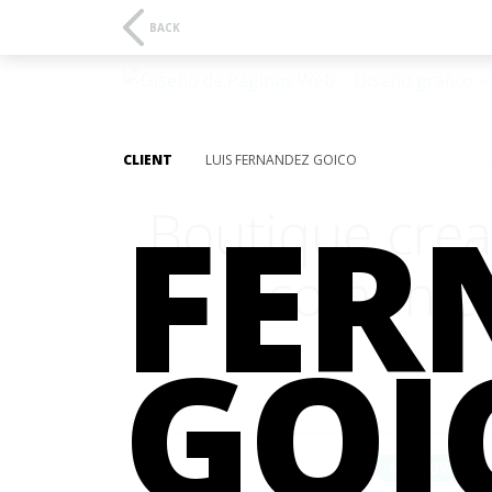
BACK
CLIENT
LUIS FERNANDEZ GOICO
FER
Boutique crea
comunica
GOI
ALL WORKS