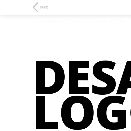
BACK
DES
Boutique crea
comunica
LO
ALL WORKS