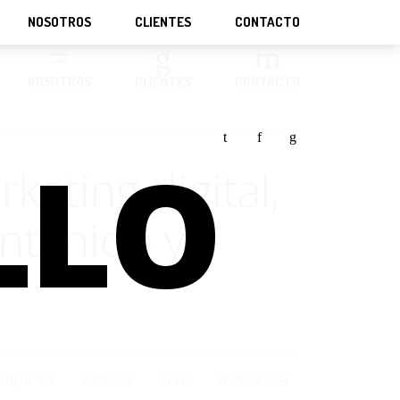
NOSOTROS
CLIENTES
CONTACTO
NOSOTROS
CLIENTES
CONTACTO
t
f
g
LLO
eting digital,
ntenido y
ETIQUETAS
IMPRESOS
LOGOS
PÁGINAS WEB