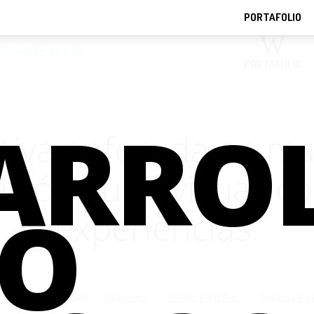
PORTAFOLIO
PORTAFOLIO
ARRO
tiva enfocada en mark
ción audiovisual, co
GO
experiencias.
ANIMACIÓN
APP
BRANDING
DISEÑO EDITORIAL
EMPAQUES Y 